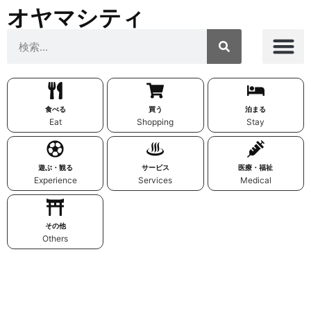
オヤマシティ
食べる
買う
泊まる
Eat
Shopping
Stay
遊ぶ・観る
サービス
医療・福祉
Experience
Services
Medical
その他
Others