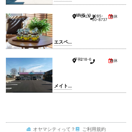
ドリー
ム 小山
神鳥谷
2-15-19
0285-
CALMひととのやA棟
無休
駅南町
50-8737
店
エスペ
ランサ
小山店
平和
218-6
無休
メイト
ドリー
ム 平和
店
オヤマシティって？
ご利用規約