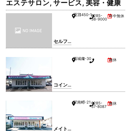
エステサロン
,
サービス
,
美容・健康
粟宮
1450-1
0285-
年中無休
38-9000
セルフ
ィック
ス 小山
西城南
2-30
無休
SS / 日
商有田
㈱
コイン
ランド
リー久
駅南町
1-21
0285-
無休
松ホー
37-8087
ム 小山
西城南
店
メイト