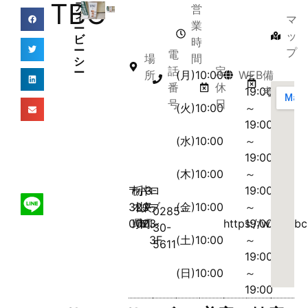
TBC
テ
営
ィ
マ
業
ー
ッ
ビ
時
ー
プ
電
場
間
シ
話
定
ー
所
(月)10:00
WEB
～
備
番
休
19:00
考
号
日
(火)10:00
～
19:00
(水)10:00
～
19:00
(木)10:00
～
〒
栃
小
中
3-
ロ
19:00
323-
木
山
央
7-
ブ
(金)10:00
～
0285-
0023
県
市
町
1
レ
https://www.tbc
19:00
30-
3F
(土)10:00
～
5611
19:00
(日)10:00
～
19:00