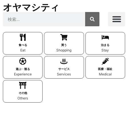
オヤマシティ
食べる
買う
泊まる
Eat
Shopping
Stay
遊ぶ・観る
サービス
医療・福祉
Experience
Services
Medical
その他
Others