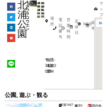
北
キ
マ
タ
ッ
ウ
浦
ラ
プ
コ
場
電
営
公
定
ウ
備
所
WEB
エ
話
業
休
考
ン
園
番
時
日
号
間
〒
栃
小
乙
1-
329-
木
山
女
22
0214
県
市
公園
,
遊ぶ・観る
飯塚
1467
0285-
期間内無