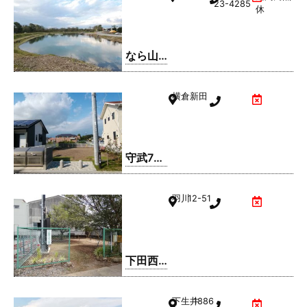
23-4285
休
なら山
沼漁場
横倉新田
守武7号
公園
羽川
12-51
下田西3
号公園
下生井
1886