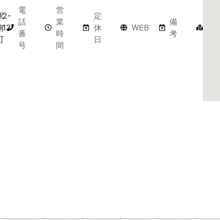
電
営
駅
2-
定
マ
話
業
備
南
13
休
WEB
ッ
番
時
考
町
日
プ
号
間