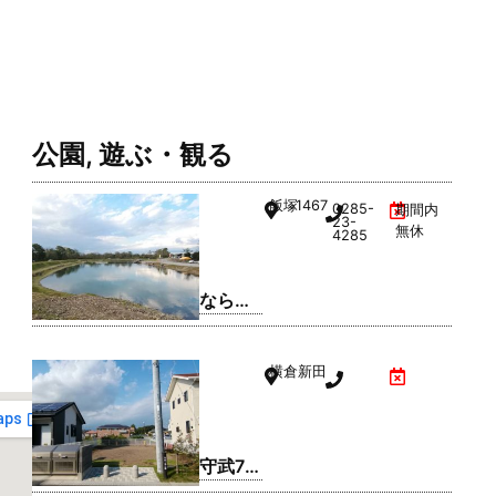
公園
,
遊ぶ・観る
飯塚
1467
0285-
期間内
23-
無休
4285
なら山
沼漁場
横倉新田
守武7
号公園