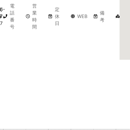
電
営
犬
6-
定
マ
話
業
備
塚
7-
休
WEB
ッ
番
時
考
7
日
プ
号
間