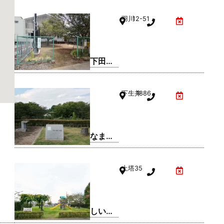
羽川
12-51
下田西
3号公
園
下生井
1886
なまい
ふるさ
と公園
土塔
35
しいの
実公園