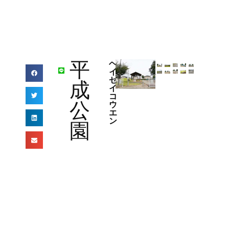
平
ヘ
イ
セ
成
イ
コ
公
ウ
エ
ン
園