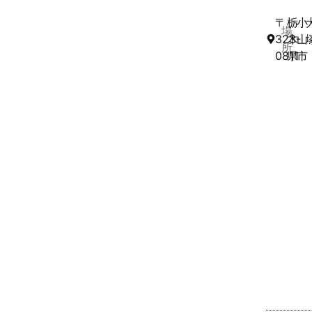
〒
栃
小
場
323-
木
山
所
0811
県
市