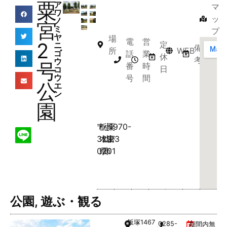
粟
ア
マ
ワ
ッ
ノ
宮
ミ
プ
ヤ
場
電
営
2
定
ニ
備
所
WEB
ゴ
話
業
休
考
ウ
号
番
時
日
コ
ウ
号
間
公
エ
ン
園
〒
栃
小
粟
1970-
329-
木
山
宮
23
0201
県
市
公園
,
遊ぶ・観る
飯塚
1467
0285-
期間内無