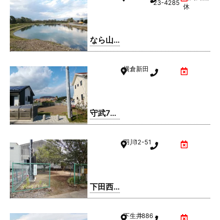
23-4285
休
なら山
沼漁場
横倉新田
守武7号
公園
羽川
12-51
下田西3
号公園
下生井
1886