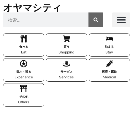
オヤマシティ
食べる
買う
泊まる
Eat
Shopping
Stay
遊ぶ・観る
サービス
医療・福祉
Experience
Services
Medical
その他
Others