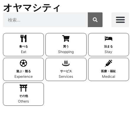
オヤマシティ
食べる
買う
泊まる
Eat
Shopping
Stay
遊ぶ・観る
サービス
医療・福祉
Experience
Services
Medical
その他
Others