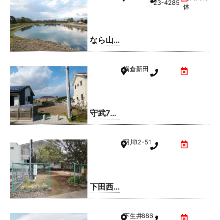
23-4285
休
なら山
沼漁場
横倉新田
守武7号
公園
羽川
12-51
下田西3
号公園
下生井
1886