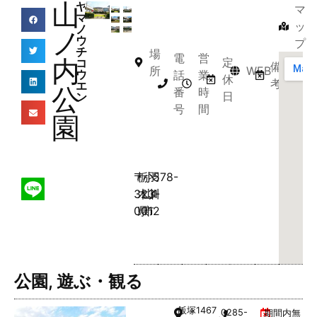
山
ヤ
マ
マ
ッ
ノ
ノ
ウ
プ
チ
場
電
営
内
定
コ
備
所
WEB
ウ
話
業
休
考
エ
公
番
時
日
ン
号
間
園
〒
栃
小
羽
578-
323-
木
山
川
1
0012
県
市
公園
,
遊ぶ・観る
飯塚
1467
0285-
期間内無