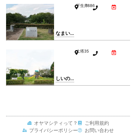
下生井
1886
なまい
ふるさ
と公園
土塔
35
しいの
実公園
オヤマシティって？
ご利用規約
プライバシーポリシー
お問い合わせ