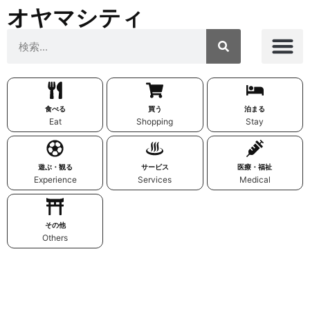
オヤマシティ
食べる
買う
泊まる
Eat
Shopping
Stay
遊ぶ・観る
サービス
医療・福祉
Experience
Services
Medical
その他
Others