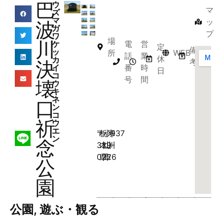
巴
ウ
マ
ズ
マ
ッ
波
ガ
プ
ワ
場
川
電
営
ケ
定
備
ッ
所
WEB
話
業
休
カ
考
決
番
時
イ
日
コ
号
間
壊
ウ
キ
ネ
口
ン
コ
祈
ウ
エ
〒
栃
小
寒
937
ン
念
329-
木
山
川
0226
県
市
公
園
公園
,
遊ぶ・観る