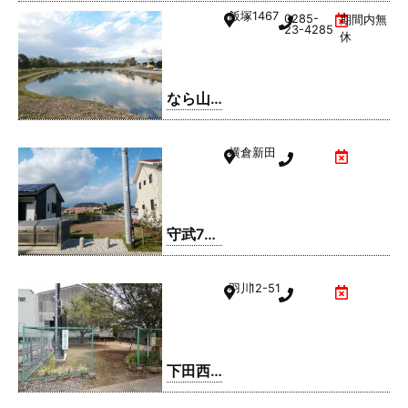
飯塚
1467
0285-
期間内無
23-4285
休
なら山
沼漁場
横倉新田
守武7号
公園
羽川
12-51
下田西3
号公園