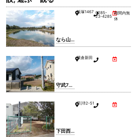
飯塚
1467
0285-
期間内無
23-4285
休
なら山
沼漁場
横倉新田
守武7号
公園
羽川
12-51
下田西3