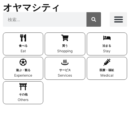
オヤマシティ
食べる
買う
泊まる
Eat
Shopping
Stay
遊ぶ・観る
サービス
医療・福祉
Experience
Services
Medical
その他
Others