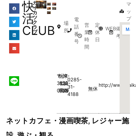
快
カ
マ
イ
ッ
カ
活
ツ
プ
電
ク
場
営
定
CLUB
話
ラ
WEB
備
所
ブ
業
休
番
考
時
日
号
間
〒
栃
小
東
1-
0285-
323-
木
山
城
3-
http://www.kaika
31-
無休
0829
県
市
南
8
4188
ネットカフェ・漫画喫茶
,
レジャー施
設
,
遊ぶ・観る