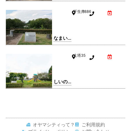
号公園
下生井
1886
なまい
ふるさ
と公園
土塔
35
しいの
実公園
オヤマシティって？
ご利用規約