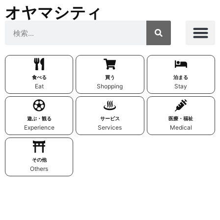
オヤマシティ
食べる
買う
泊まる
Eat
Shopping
Stay
遊ぶ・観る
サービス
医療・福祉
Experience
Services
Medical
その他
Others