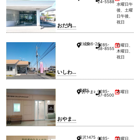
24-5588
水曜日午
後、土曜
日午後、
祝日
おだ内
科クリ
ニック
東城南
5-6-26
0285-
日曜日、
38-8555
木曜日、
祝日
いしわ
た歯科
クリニ
喜沢
1475
0285-
おやまゆうえんハーヴェストウ
木曜日
ック
37-8500
おやま
ゆうえ
んアイ
喜沢
1475
0285-
日曜日、