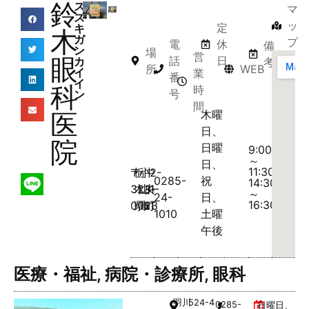
鈴
ス
マ
ズ
ッ
定
キ
木
ガ
プ
電
休
備
ン
場
営
眼
話
日
カ
考
所
WEB
イ
業
番
イ
科
時
号
ン
間
医
木曜
日、
院
日曜
9:00
～
日、
11:30、
〒
栃
小
中
2-
0285-
祝
14:30
323-
木
山
央
1-
～
24-
日、
16:30
0023
県
市
町
1
1010
土曜
午後
医療・福祉
,
病院・診療所
,
眼科
羽川
524-4
0285-
日曜日、