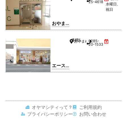
クリニ
25-4618
水曜日、
ック
祝日
おやま
ゆうえ
ん歯科
喜沢
1475
0285-
おやまゆうえんハーヴェストウ
20-1533
エース
コンタ
クト お
やまゆ
うえん
店
オヤマシティって？
ご利用規約
プライバシーポリシー
お問い合わせ