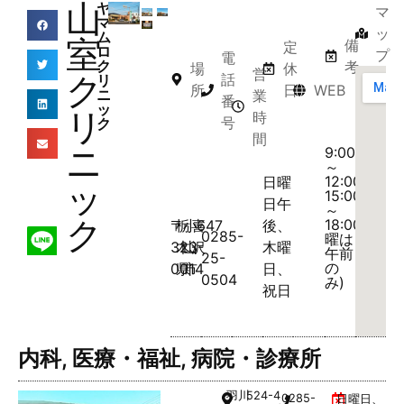
山
ヤ
マ
マ
ッ
ム
室
備
定
ロ
プ
電
ク
考
場
休
営
ク
話
リ
所
日
WEB
ニ
業
番
ッ
リ
時
号
ク
間
ニ
9:00
～
12:00、
日曜
ッ
15:00
日午
～
ク
18:00(日
〒
栃
小
喜
647
後、
0285-
曜は
323-
木
山
沢
木曜
午前
25-
の
0014
県
市
日、
0504
み)
祝日
内科
,
医療・福祉
,
病院・診療所
羽川
524-4
0285-
日曜日、