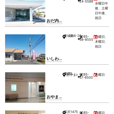
24-5588
水曜日午
後、土曜
日午後、
祝日
おだ内
科クリ
ニック
東城南
5-6-26
0285-
日曜日、
38-8555
木曜日、
祝日
いしわ
た歯科
クリニ
喜沢
1475
0285-
おやまゆうえんハーヴェストウ
木曜日
ック
37-8500
おやま
ゆうえ
んアイ
喜沢
1475
0285-
日曜日、