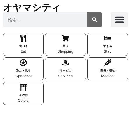
オヤマシティ
食べる
買う
泊まる
Eat
Shopping
Stay
遊ぶ・観る
サービス
医療・福祉
Experience
Services
Medical
その他
Others