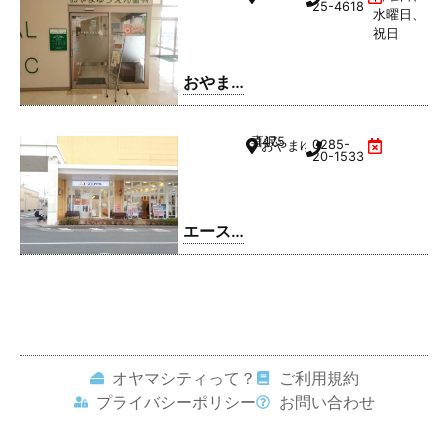
クリニ
25-4618
水曜日、
ック
祝日
おやま
ゆうえ
ん歯科
喜沢
1475
0285-
おやまゆうえんハーヴェストウ
20-1533
エース
コンタ
クト お
やまゆ
うえん
店
オヤマシティって？
ご利用規約
プライバシーポリシー
お問い合わせ