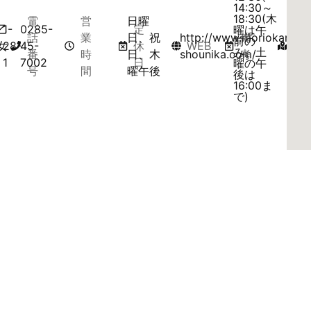
14:30～
18:30(木
電
営
日曜
乙
1-
0285-
定
マ
曜は午
話
業
日、祝
http://www.moriokanaik
備
前の
女
28-
45-
休
WEB
ッ
み。土
番
時
日、木
shounika.com/
考
1
7002
日
プ
曜の午
号
間
曜午後
後は
16:00ま
で)