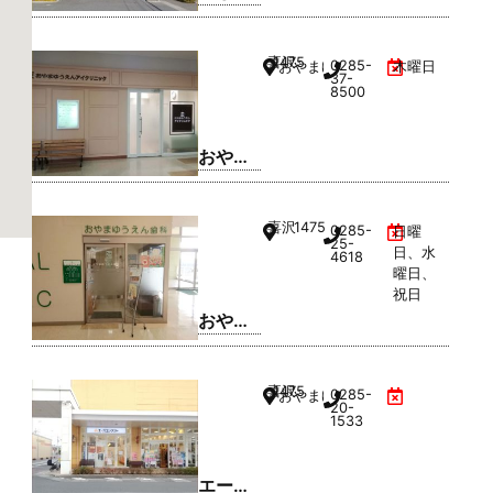
た歯科
クリニ
a-
喜沢
1475
0285-
おやまゆうえんハーヴェストウ
木曜日
ック
37-
8500
おやま
ゆうえ
んアイ
喜沢
1475
0285-
日曜
クリニ
25-
日、水
4618
ック
曜日、
祝日
おやま
ゆうえ
ん歯科
喜沢
1475
0285-
おやまゆうえんハーヴェストウ
20-
1533
エース