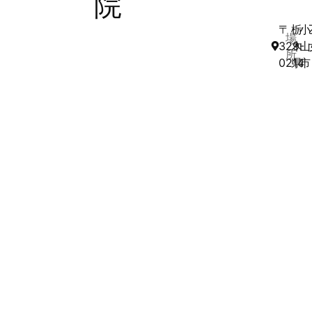
院
〒
栃
小
場
329-
木
山
所
0214
県
市