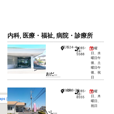
内科
,
医療・福祉
,
病院・診療所
羽川
524-4
0285-
日曜
24-
日、水
5588
曜日午
後、土
曜日午
後、祝
おだ内
日
科クリ
ニック
東城南
5-6-26
0285-
日曜
38-
日、木
8555
曜日、
祝日
いしわ