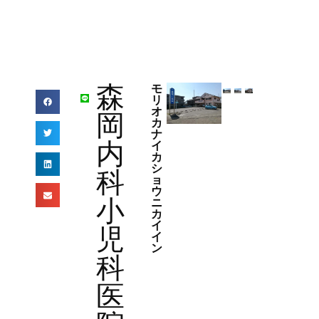
森
モ
リ
オ
岡
カ
ナ
内
イ
カ
シ
科
ョ
ウ
小
ニ
カ
イ
児
イ
ン
科
医