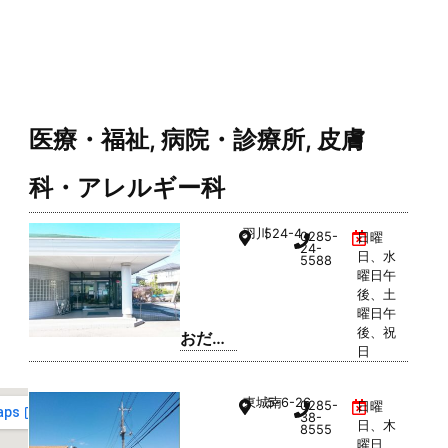
医療・福祉
,
病院・診療所
,
皮膚
科・アレルギー科
羽川
524-4
0285-
日曜
24-
日、水
5588
曜日午
後、土
曜日午
後、祝
おだ内
日
科クリ
ニック
東城南
5-6-26
0285-
日曜
38-
日、木
8555
曜日、