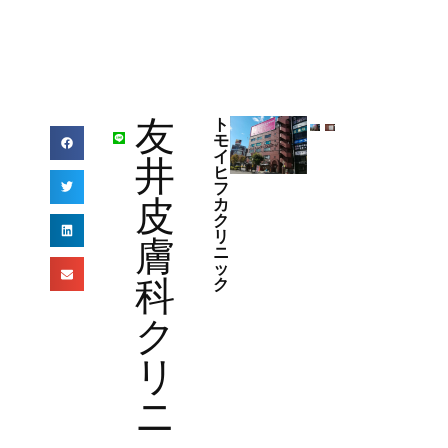
友
ト
モ
イ
井
ヒ
フ
皮
カ
ク
リ
膚
ニ
ッ
科
ク
ク
リ
ニ