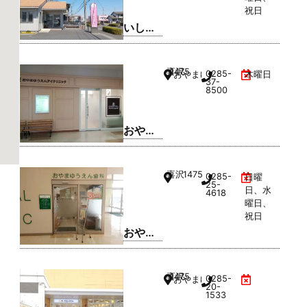
祝日
いしわ
た歯科
クリニ
喜沢
1475
0285-
おやまゆうえんハーヴェストウ
木曜日
ック
37-
8500
おやま
ゆうえ
んアイ
喜沢
1475
0285-
日曜
クリニ
25-
日、水
4618
ック
曜日、
祝日
おやま
ゆうえ
ん歯科
喜沢
1475
0285-
おやまゆうえんハーヴェストウ
20-
1533