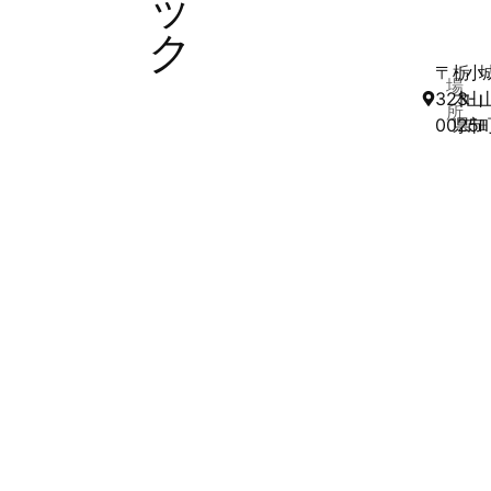
ッ
ク
〒
栃
小
場
323-
木
山
所
0025
県
市