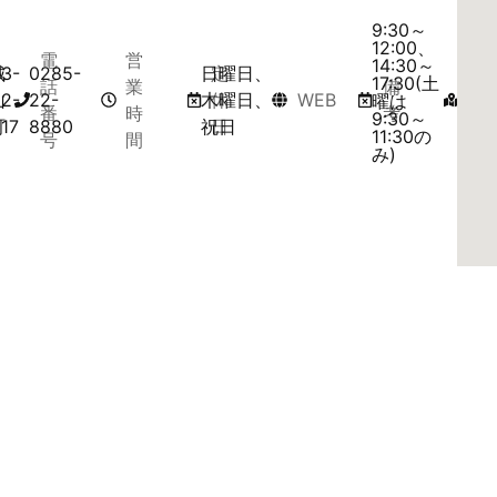
9:30～
12:00、
電
営
14:30～
城
3-
0285-
日曜日、
定
マ
17:30(土
話
業
備
山
2-
22-
木曜日、
休
WEB
ッ
曜は
番
時
考
9:30～
町
17
8880
祝日
日
プ
11:30の
号
間
み)