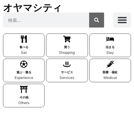
オヤマシティ
食べる
買う
泊まる
Eat
Shopping
Stay
遊ぶ・観る
サービス
医療・福祉
Experience
Services
Medical
その他
Others