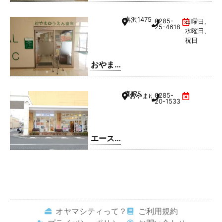
ゆうえ
んアイ
喜沢
1475
0285-
日曜日、
クリニ
25-4618
水曜日、
ック
祝日
おやま
ゆうえ
ん歯科
喜沢
1475
0285-
おやまゆうえんハーヴェストウ
20-1533
エース
コンタ
クト お
やまゆ
うえん
店
オヤマシティって？
ご利用規約