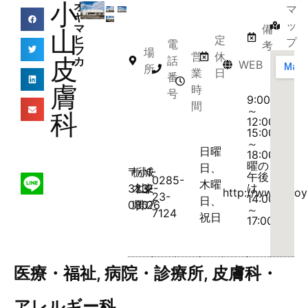
小
オ
マ
ヤ
ッ
マ
備
山
ヒ
定
プ
電
考
フ
場
営
休
皮
話
カ
WEB
所
業
日
番
膚
時
号
9:00
間
～
科
12:00、
15:00
～
日曜
18:00(土
曜の
日、
〒
栃
小
城
1-
午後
0285-
木曜
は
323-
木
山
東
2-
http://www.tvoy
23-
14:00
日、
0807
県
市
26
～
7124
祝日
17:00)
医療・福祉
,
病院・診療所
,
皮膚科・
アレルギー科