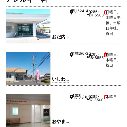
羽川
524-4
0285-
日曜日、
24-5588
水曜日午
後、土曜
日午後、
祝日
おだ内
科クリ
ニック
東城南
5-6-26
0285-
日曜日、
38-8555
木曜日、
祝日
いしわ
た歯科
クリニ
喜沢
1475
0285-
おやまゆうえんハーヴェストウ
木曜日
ック
37-8500
おやま