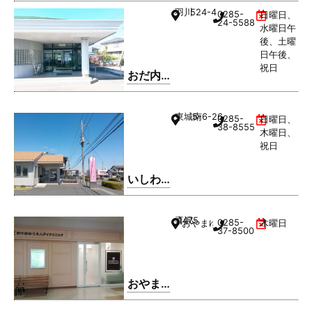
羽川
524-4
0285-
日曜日、
24-5588
水曜日午
後、土曜
日午後、
祝日
おだ内
科クリ
ニック
東城南
5-6-26
0285-
日曜日、
38-8555
木曜日、
祝日
いしわ
た歯科
クリニ
喜沢
1475
0285-
おやまゆうえんハーヴェストウ
木曜日
ック
37-8500
おやま
ゆうえ