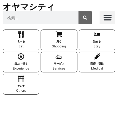
オヤマシティ
食べる
買う
泊まる
Eat
Shopping
Stay
遊ぶ・観る
サービス
医療・福祉
Experience
Services
Medical
その他
Others