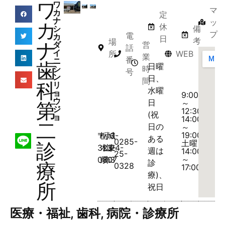
ワ
ワ
マ
カ
定
ナ
ッ
カ
休
シ
備
プ
電
カ
日
考
場
ナ
営
ダ
話
イ
所
WEB
業
番
ニ
歯
日曜
時
シ
号
ン
日、
間
科
リ
水曜
ョ
9:00
ウ
日
～
第
ジ
12:30、
(祝
ョ
14:00
二
日の
～
19:00、
〒
栃
小
城
3-
ある
0285-
土曜
診
323-
木
山
東
24-
週は
14:00
25-
～
0807
県
市
3
診
療
0328
17:00
療)、
所
祝日
医療・福祉
,
歯科
,
病院・診療所