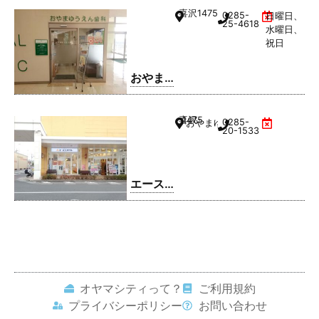
んアイ
喜沢
1475
0285-
日曜日、
クリニ
25-4618
水曜日、
ック
祝日
おやま
ゆうえ
ん歯科
喜沢
1475
0285-
おやまゆうえんハーヴェストウ
20-1533
エース
コンタ
クト お
やまゆ
うえん
店
オヤマシティって？
ご利用規約
プライバシーポリシー
お問い合わせ