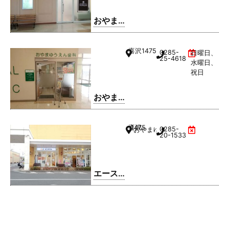
おやま
ゆうえ
んアイ
喜沢
1475
0285-
日曜日、
クリニ
25-4618
水曜日、
ック
祝日
おやま
ゆうえ
ん歯科
喜沢
1475
0285-
おやまゆうえんハーヴェストウ
20-1533
エース
コンタ
クト お
やまゆ
うえん