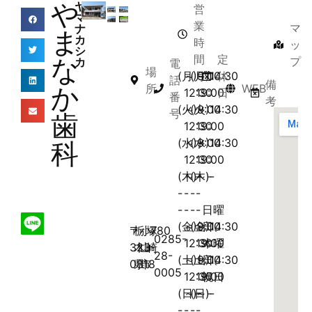
や
ヤ
営
マ
業
マ
ナ
ま
カ
時
ッ
シ
間
定
な
プ
カ
電
場
(月)9:00
～
(月)14:30
～
休
話
備
か
所
WEB
12:30
19:00
日
番
考
(火)9:00
～
(火)14:30
～
号
歯
12:30
19:00
(水)9:00
～
(水)14:30
～
科
12:30
19:00
(木)-
～-
(木)-
～-
-
-
-
-
-
-
-
-
日曜
(金)9:00
～
(金)14:30
～
日、
〒
栃
小
塚
780
0285-
12:30
19:00
木曜
323-
木
山
崎
28-
(土)9:00
～
(土)14:30
～
日、
0818
県
市
0005
12:30
19:00
祝日
(日)-
～-
(日)-
～-
-
-
-
-