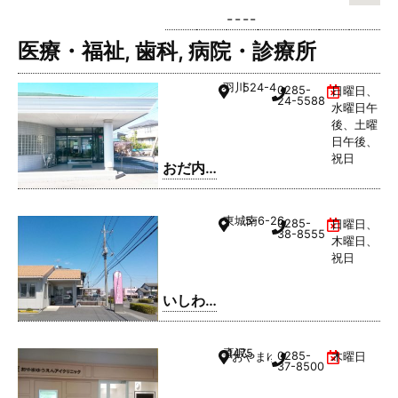
-
-
-
-
医療・福祉
,
歯科
,
病院・診療所
羽川
524-4
0285-
日曜日、
24-5588
水曜日午
後、土曜
日午後、
祝日
おだ内
科クリ
ニック
東城南
5-6-26
0285-
日曜日、
38-8555
木曜日、
祝日
いしわ
た歯科
クリニ
喜沢
1475
0285-
おやまゆうえんハーヴェストウ
木曜日
ック
37-8500