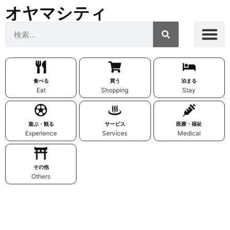
オヤマシティ
食べる
買う
泊まる
Eat
Shopping
Stay
遊ぶ・観る
サービス
医療・福祉
Experience
Services
Medical
その他
Others