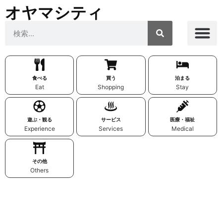
オヤマシティ
食べる
買う
泊まる
Eat
Shopping
Stay
遊ぶ・観る
サービス
医療・福祉
Experience
Services
Medical
その他
Others