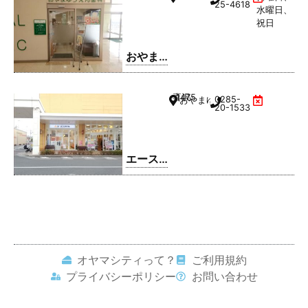
クリニ
25-4618
水曜日、
ック
祝日
おやま
ゆうえ
ん歯科
喜沢
1475
0285-
おやまゆうえんハーヴェストウ
20-1533
エース
コンタ
クト お
やまゆ
うえん
店
オヤマシティって？
ご利用規約
プライバシーポリシー
お問い合わせ