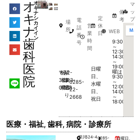
オ
オ
マ
キ
ッ
備
ナ
キ
シ
定
プ
考
電
場
カ
営
休
ナ
話
イ
所
WEB
イ
業
日
番
ン
歯
時
9:30
号
～
間
12:30、
科
14:30
～
医
19:00(土
日曜
曜は
〒
栃
小
駅
2-
日、
9:30
院
323-
木
山
東
23-
～
0285-
水曜
12:00、
0022
県
市
通
19
22-
日、
14:00
り
～
2668
祝日
18:00)
医療・福祉
,
歯科
,
病院・診療所
羽川
524-4
0285-
日曜日、