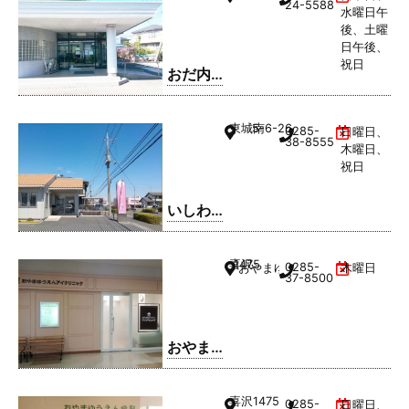
24-5588
水曜日午
後、土曜
日午後、
祝日
おだ内
科クリ
ニック
東城南
5-6-26
0285-
日曜日、
38-8555
木曜日、
祝日
いしわ
た歯科
クリニ
喜沢
1475
0285-
おやまゆうえんハーヴェストウ
木曜日
ック
37-8500
おやま
ゆうえ
んアイ
喜沢
1475
0285-
日曜日、