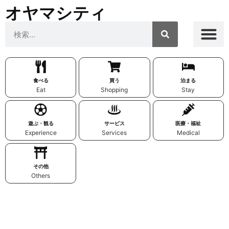
オヤマシティ
食べる
買う
泊まる
Eat
Shopping
Stay
遊ぶ・観る
サービス
医療・福祉
Experience
Services
Medical
その他
Others