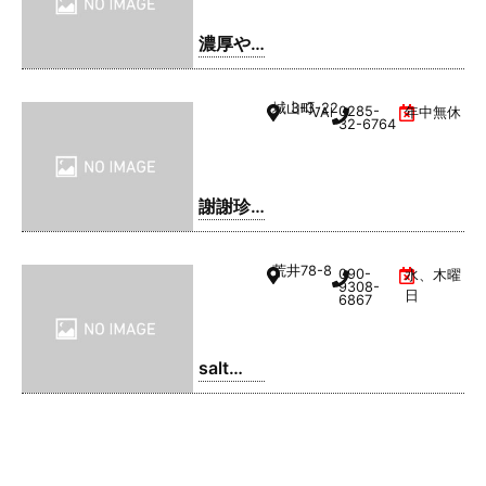
濃厚や
きそ
ば・ま
城山町
3-3-22
0285-
VAL1階
年中無休
るてん
32-6764
謝謝珍
珠 | シ
ェイシ
荒井
78-8
090-
水、木曜
ェイパ
9308-
日
6867
ール
salt
coffee
service