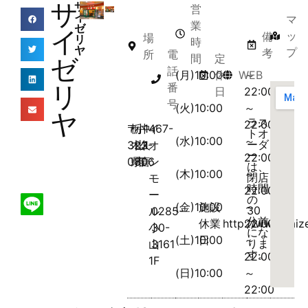
サ
サ
営
イ
マ
業
ゼ
イ
ッ
備
場
リ
時
ヤ
プ
考
所
電
間
定
ゼ
話
(月)10:00
休
WEB
～
リ
番
日
22:00
号
(火)10:00
～
ヤ
ラス
22:00
〒
栃
小
中
1467-
イ
トオ
(水)10:00
～
ーダ
323-
木
山
久
1
オ
ー
22:00
0806
県
市
喜
ン
は、
(木)10:00
～
閉店
モ
時間
22:00
ー
の
(金)10:00
施設
～
30
ル
0285-
分前
休業
http://www.saize
22:00
小
30-
にな
(土)10:00
日
～
りま
山
3161
す。
22:00
1F
(日)10:00
～
22:00