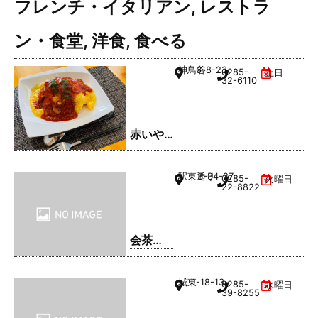
フレンチ・イタリアン
,
レストラ
ン・食堂
,
洋食
,
食べる
神鳥谷
6-8-23
0285-
土日
32-6110
赤いや
ね
駅東通り
3-34-27
0285-
火曜日
22-8822
会茶
(AIAI
CHA)
城東
1-18-13
0285-
水曜日
39-8255