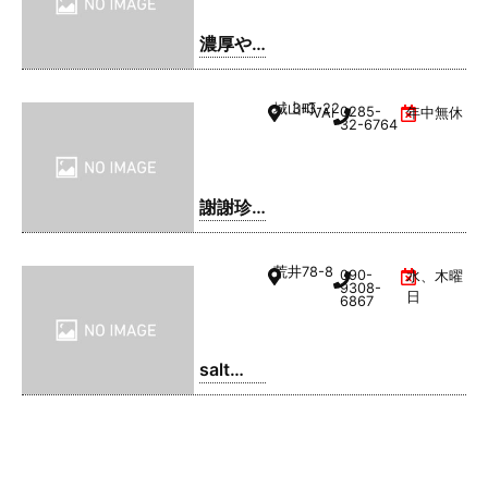
濃厚や
きそ
ば・ま
城山町
3-3-22
0285-
VAL1階
年中無休
るてん
32-6764
謝謝珍
珠 | シ
ェイシ
荒井
78-8
090-
水、木曜
ェイパ
9308-
日
6867
ール
salt
coffee
service