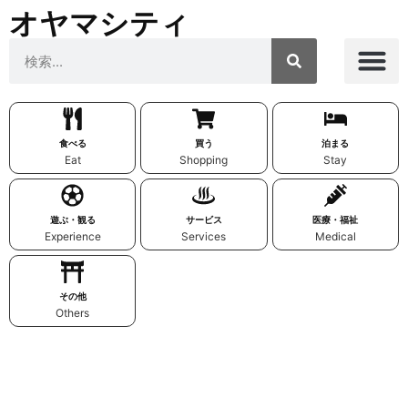
オヤマシティ
食べる
買う
泊まる
Eat
Shopping
Stay
遊ぶ・観る
サービス
医療・福祉
Experience
Services
Medical
その他
Others