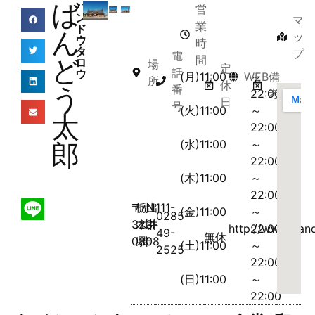
ば
バ
営
ン
マ
業
ド
ん
ッ
ウ
時
タ
プ
電
間
ど
ロ
場
定
話
ウ
(月)11:00
WEB
～
備
所
休
う
番
22:00
考
日
号
(火)11:00
～
太
22:00
(水)11:00
～
郎
22:00
(木)11:00
～
22:00
〒
栃
小
出
1111-
(金)11:00
～
0285-
323-
木
山
井
1
http://www.band
22:00
49-
無休
0808
県
市
(土)11:00
～
2525
22:00
(日)11:00
～
22:00