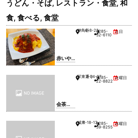
うどん・そば
,
レストラン・食堂
,
和
食
,
食べる
,
食堂
神鳥谷
6-8-23
0285-
土日
32-6110
赤いや
ね
駅東通り
3-34-27
0285-
火曜日
22-8822
会茶
(AIAI
CHA)
城東
1-18-13
0285-
水曜日
39-8255