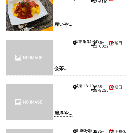
32-6110
赤いや
ね
駅東通り
3-34-27
0285-
火曜日
22-8822
会茶
(AIAI
CHA)
城東
1-18-13
0285-
水曜日
39-8255
濃厚や
きそ
ば・ま
城山町
3-3-22
0285-
VAL1階
年中無休