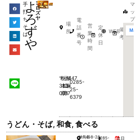
よ
ヨ
手
マ
ロ
打
ッ
ズ
ろ
ヤ
ち
プ
電
場
営
そ
ず
話
定
備
所
WEB
業
ば
番
休
考
や
時
号
日
間
〒
栃
小
飯
447
0285-
323-
木
山
塚
25-
0017
県
市
6379
うどん・そば
,
和食
,
食べる
神鳥谷
6-8-23
0285-
土日