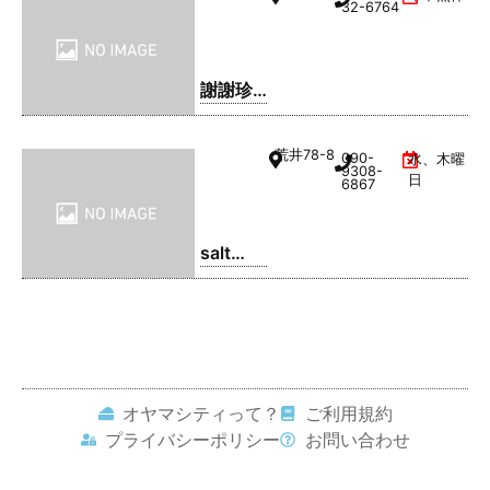
るてん
32-6764
謝謝珍
珠 | シ
ェイシ
荒井
78-8
090-
水、木曜
ェイパ
9308-
日
6867
ール
salt
coffee
service
オヤマシティって？
ご利用規約
プライバシーポリシー
お問い合わせ