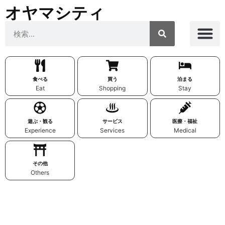
オヤマシティ
食べる
買う
泊まる
Eat
Shopping
Stay
遊ぶ・観る
サービス
医療・福祉
Experience
Services
Medical
その他
Others