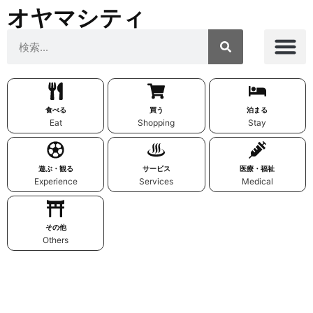
オヤマシティ
食べる
買う
泊まる
Eat
Shopping
Stay
遊ぶ・観る
サービス
医療・福祉
Experience
Services
Medical
その他
Others