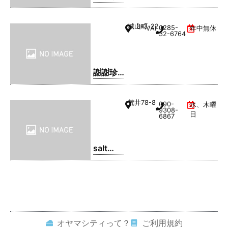
きそ
ば・ま
城山町
3-3-22
0285-
VAL1階
年中無休
るてん
32-6764
謝謝珍
珠 | シ
ェイシ
荒井
78-8
090-
水、木曜
ェイパ
9308-
日
6867
ール
salt
coffee
service
オヤマシティって？
ご利用規約