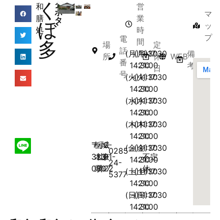
く
ク
和
営
ボ
マ
膳
業
タ
ぼ
ッ
処
時
プ
電
間
多
場
定
話
(月)11:30
～
(月)17:30
～
備
所
休
WEB
番
14:30
21:00
考
日
号
(火)11:30
～
(火)17:30
～
14:30
21:00
(水)11:30
～
(水)17:30
～
14:30
21:00
(木)11:30
～
(木)17:30
～
14:30
21:00
〒
栃
小
城
2-
(金)11:30
～
(金)17:30
～
0285-
323-
木
山
東
31-
不定
14:30
21:00
24-
0807
県
市
22
休
(土)11:30
～
(土)17:30
～
5377
14:30
21:00
(日)11:30
～
(日)17:30
～
14:30
21:00