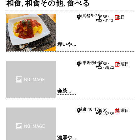
和食
,
和食その他
,
食べる
神鳥谷
6-8-23
0285-
土日
32-6110
赤いや
ね
駅東通り
3-34-27
0285-
火曜日
22-8822
会茶
(AIAI
CHA)
城東
1-18-13
0285-
水曜日
39-8255
濃厚や