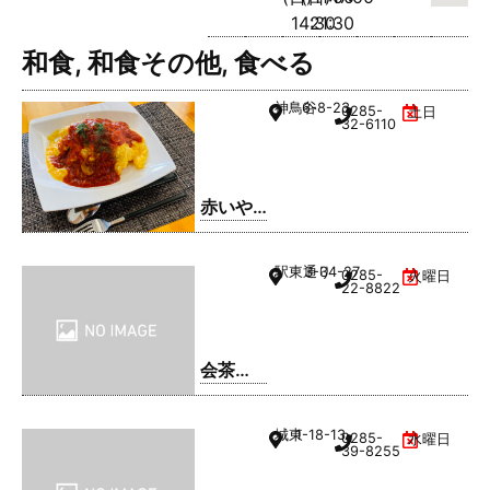
14:30
21:30
和食
,
和食その他
,
食べる
神鳥谷
6-8-23
0285-
土日
32-6110
赤いや
ね
駅東通り
3-34-27
0285-
火曜日
22-8822
会茶
(AIAI
CHA)
城東
1-18-13
0285-
水曜日
39-8255