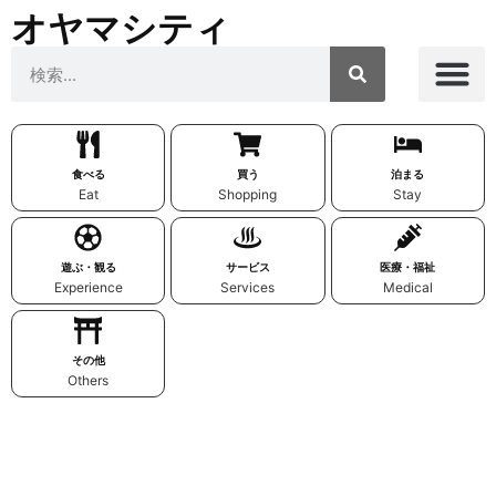
オヤマシティ
食べる
買う
泊まる
Eat
Shopping
Stay
遊ぶ・観る
サービス
医療・福祉
Experience
Services
Medical
その他
Others