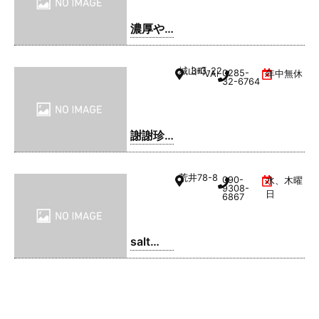
濃厚や
きそ
ば・ま
城山町
3-3-22
0285-
VAL1階
年中無休
るてん
32-6764
謝謝珍
珠 | シ
ェイシ
荒井
78-8
090-
水、木曜
ェイパ
9308-
日
6867
ール
salt
coffee
service