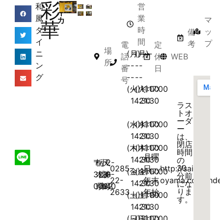
彩
サ
和
営
イ
風
業
マ
カ
華
ダ
時
ッ
備
イ
間
プ
考
電
定
場
ニ
(月)-
～-
(月)-
～-
話
休
WEB
所
ン
-
-
-
-
番
日
グ
-
-
-
-
号
(火)11:00
～
(火)17:00
～
14:30
21:30
ラス
トオ
ーダ
(水)11:00
～
(水)17:00
～
ー
14:30
21:30
は、
閉店
(木)11:00
～
(木)17:00
～
時間
月曜
14:30
21:30
の
〒
栃
小
天
2-
30
0285-
日、
http://saika-
(金)11:00
～
(金)17:00
～
323-
木
山
神
8-
分前
22-
年末
oyama.com/inde
14:30
21:30
にな
0032
県
市
町
40
りま
2633
年始
(土)11:00
～
(土)17:00
～
す。
14:30
21:30
(日)11:00
～
(日)17:00
～