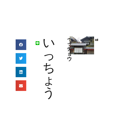
い
イ
ッ
チ
っ
ョ
ウ
ち
ょ
う