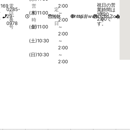
祝日の営
横
169
電
営
2:00
0285-
定
マ
業時間は
倉
話
(木)11:00
業
～
備
10:30～
29-
無休
休
http://www.icho.co.jp/ich
WEB
ッ
2:00で
新
番
時
2:00
考
0978
日
プ
す。
田
号
(金)11:00
間
～
2:00
(土)10:30
～
2:00
(日)10:30
～
2:00