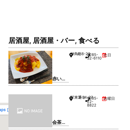
居酒屋
,
居酒屋・バー
,
食べる
神鳥谷
6-8-23
0285-
土日
32-6110
赤いや
ね
駅東通り
3-34-27
0285-
火曜日
22-
8822
会茶
(AIAI