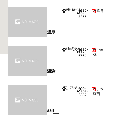
CHA)
城東
1-18-13
0285-
水曜日
39-
o/
8255
濃厚や
きそ
ば・ま
城山町
3-3-22
0285-
VAL1階
年中無
るてん
32-
休
6764
謝謝珍
珠 | シ
ェイシ
荒井
78-8
090-
水、木
ェイパ
9308-
曜日
6867
ール
salt
coffee