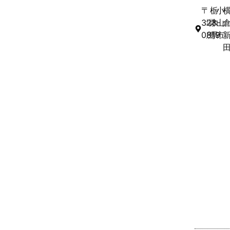
〒
栃
小
323-
場
木
山
0819
所
県
市