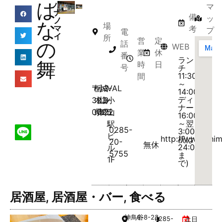
は
ハ
マ
ナ
備
ッ
ノ
な
場
マ
考
プ
電
イ
所
営
定
の
話
WEB
業
休
番
ラン
舞
時
日
号
チ
11:30
間
～
〒
栃
小
城
3-
VAL
14:00、
ディ
323-
木
山
山
3-
小
ナー
0025
県
市
町
22
山
16:00
～翌
駅
0285-
3:00(日
ビ
http://www.chim
祝は
20-
無休
24:00
ル
5755
ま
1F
で)
居酒屋
,
居酒屋・バー
,
食べる
神鳥谷
6-8-23
0285-
土日