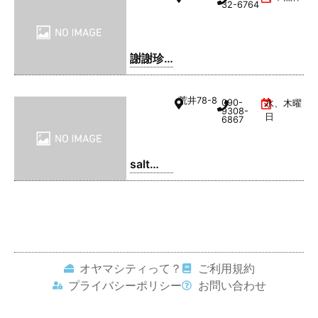
るてん
32-6764
謝謝珍
珠 | シ
ェイシ
荒井
78-8
090-
水、木曜
ェイパ
9308-
日
6867
ール
salt
coffee
service
オヤマシティって？
ご利用規約
プライバシーポリシー
お問い合わせ