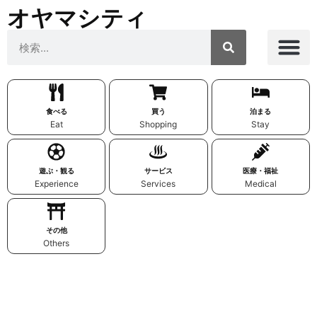
オヤマシティ
食べる
買う
泊まる
Eat
Shopping
Stay
遊ぶ・観る
サービス
医療・福祉
Experience
Services
Medical
その他
Others