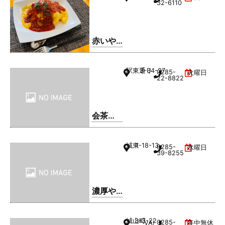
32-6110
赤いや
ね
駅東通り
3-34-27
0285-
火曜日
22-8822
会茶
(AIAI
CHA)
城東
1-18-13
0285-
水曜日
39-8255
濃厚や
きそ
ば・ま
城山町
3-3-22
0285-
VAL1階
年中無休