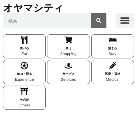
オヤマシティ
食べる
買う
泊まる
Eat
Shopping
Stay
遊ぶ・観る
サービス
医療・福祉
Experience
Services
Medical
その他
Others