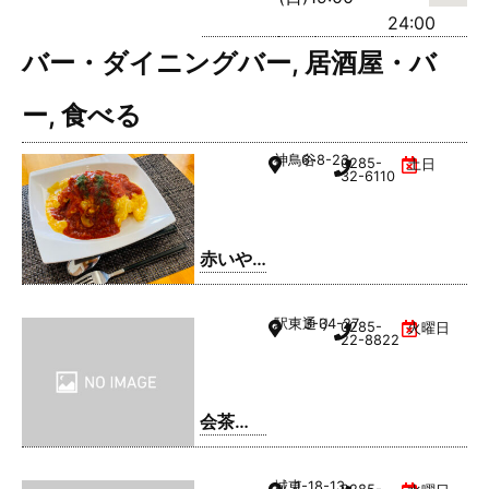
24:00
バー・ダイニングバー
,
居酒屋・バ
ー
,
食べる
神鳥谷
6-8-23
0285-
土日
32-6110
赤いや
ね
駅東通り
3-34-27
0285-
火曜日
22-8822
会茶
(AIAI
CHA)
城東
1-18-13