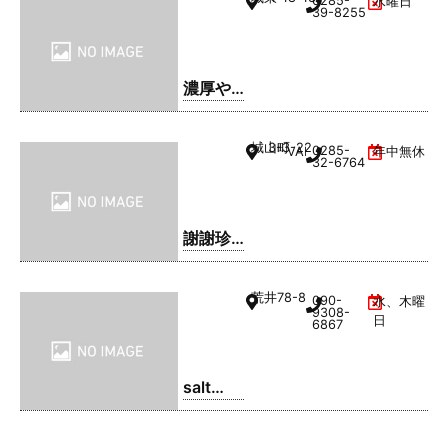
0285-
水曜日
39-8255
濃厚や
きそ
ば・ま
城山町
3-3-22
0285-
VAL1階
年中無休
るてん
32-6764
謝謝珍
珠 | シ
ェイシ
荒井
78-8
090-
水、木曜
ェイパ
9308-
日
6867
ール
salt
coffee
service