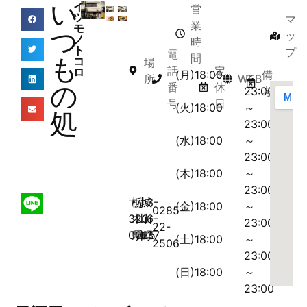
い
イ
営
ツ
マ
業
モ
つ
ッ
ノ
時
ト
プ
電
間
も
コ
場
話
定
ロ
(月)18:00
～
備
所
WEB
の
番
休
23:00
考
号
日
(火)18:00
～
処
23:00
(水)18:00
～
23:00
(木)18:00
～
23:00
〒
栃
小
城
3-
(金)18:00
～
0285-
323-
木
山
山
6-
23:00
22-
0025
県
市
町
37
(土)18:00
～
2506
23:00
(日)18:00
～
23:00