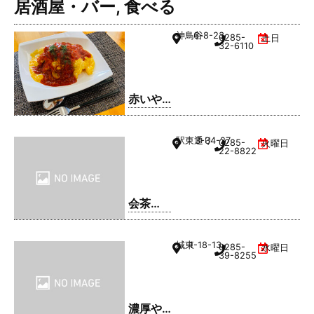
居酒屋・バー
,
食べる
神鳥谷
6-8-23
0285-
土日
32-6110
赤いや
ね
駅東通り
3-34-27
0285-
火曜日
22-8822
会茶
(AIAI
CHA)
城東
1-18-13
0285-
水曜日
39-8255
濃厚や