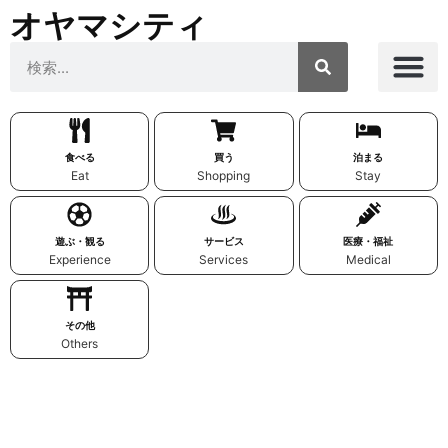
オヤマシティ
食べる
買う
泊まる
Eat
Shopping
Stay
遊ぶ・観る
サービス
医療・福祉
Experience
Services
Medical
その他
Others