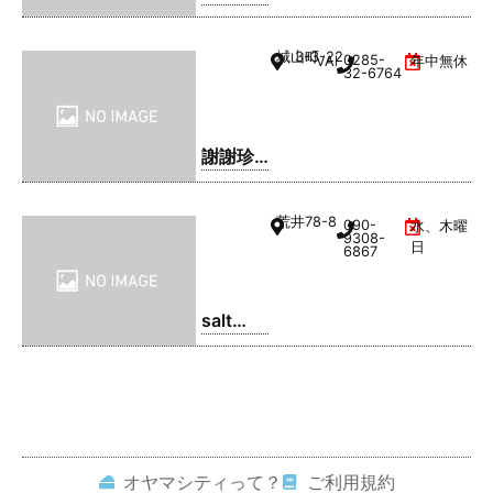
きそ
ば・ま
城山町
3-3-22
0285-
VAL1階
年中無休
るてん
32-6764
謝謝珍
珠 | シ
ェイシ
荒井
78-8
090-
水、木曜
ェイパ
9308-
日
6867
ール
salt
coffee
service
オヤマシティって？
ご利用規約