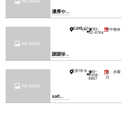
濃厚や
きそ
ば・ま
城山町
3-3-22
0285-
VAL1階
年中無休
るてん
32-6764
謝謝珍
珠 | シ
ェイシ
荒井
78-8
090-
水、木曜
ェイパ
9308-
日
6867
ール
salt
coffee
service