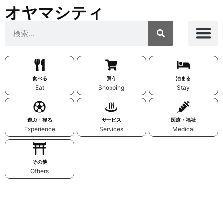
オヤマシティ
食べる
買う
泊まる
Eat
Shopping
Stay
遊ぶ・観る
サービス
医療・福祉
Experience
Services
Medical
その他
Others