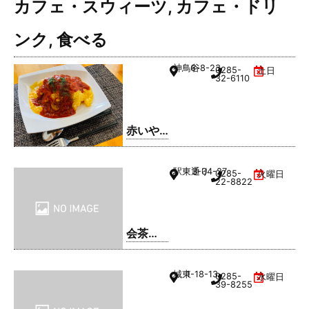
カフェ・スウィーツ
,
カフェ・ドリ
ンク
,
食べる
神鳥谷
6-8-23
0285-
土日
32-6110
赤いや
ね
駅東通り
3-34-27
0285-
火曜日
22-8822
会茶
(AIAI
CHA)
城東
1-18-13
0285-
水曜日
39-8255