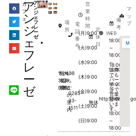
ア
ア
カ
営
ン
マ
フ
業
ジ
ン
ッ
ェ
ェ
時
備
フ
場
プ
電
間
ジ
レ
考
所
定
話
ー
(月)9:00
WEB
～
ゼ
休
ェ・
番
18:00
日
号
(火)9:00
～
フ
18:00
(水)9:00
～
レ
18:00
18:00
以降
〒
栃
小
大
408
い
ー
でも
(木)9:00
～
パー
323-
木
山
川
ち
18:00
ティ
ゼ
0058
県
市
島
ご
等で
(金)9:00
～
0285-
営業
の
http://www.itigo
18:00
して
33-
里
無休
いま
(土)9:00
～
1511
す。
内
18:00
(日)9:00
～
18:00