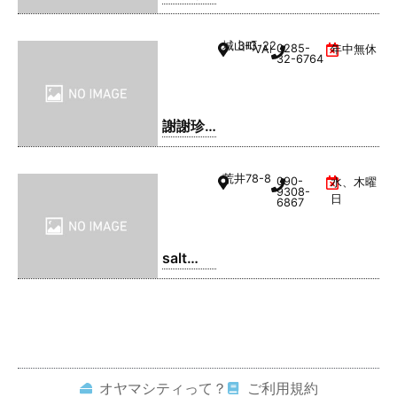
きそ
ば・ま
城山町
3-3-22
0285-
VAL1階
年中無休
るてん
32-6764
謝謝珍
珠 | シ
ェイシ
荒井
78-8
090-
水、木曜
ェイパ
9308-
日
6867
ール
salt
coffee
service
オヤマシティって？
ご利用規約