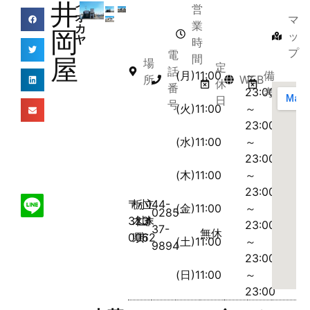
井
イ
営
オ
マ
業
カ
岡
ッ
ヤ
時
プ
電
間
屋
場
定
話
(月)11:00
～
備
所
WEB
休
番
23:00
考
日
号
(火)11:00
～
23:00
(水)11:00
～
23:00
(木)11:00
～
23:00
〒
栃
小
立
144-
(金)11:00
～
0285-
323-
木
山
木
1
23:00
37-
無休
0062
県
市
(土)11:00
～
9894
23:00
(日)11:00
～
23:00