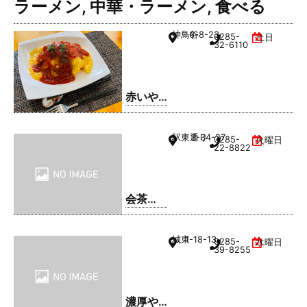
ラーメン
,
中華・ラーメン
,
食べる
神鳥谷
6-8-23
0285-
土日
32-6110
赤いや
ね
駅東通り
3-34-27
0285-
火曜日
22-8822
会茶
(AIAI
CHA)
城東
1-18-13
0285-
水曜日
39-8255
濃厚や