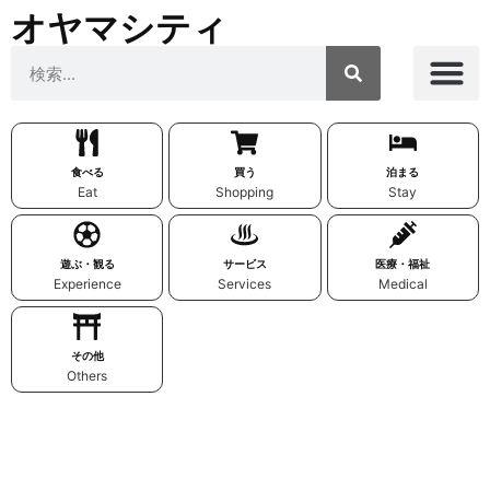
オヤマシティ
食べる
買う
泊まる
Eat
Shopping
Stay
遊ぶ・観る
サービス
医療・福祉
Experience
Services
Medical
その他
Others