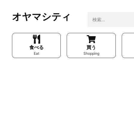
オヤマシティ
食べる
買う
Eat
Shopping