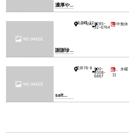
濃厚や
きそ
ば・ま
城山町
3-3-22
0285-
VAL1階
年中無休
るてん
32-6764
謝謝珍
珠 | シ
ェイシ
荒井
78-8
090-
水、木曜
ェイパ
9308-
日
6867
ール
salt
coffee
service