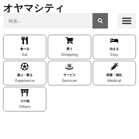
オヤマシティ
食べる
買う
泊まる
Eat
Shopping
Stay
遊ぶ・観る
サービス
医療・福祉
Experience
Services
Medical
その他
Others