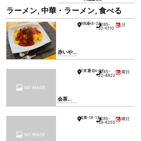
ラーメン
,
中華・ラーメン
,
食べる
神鳥谷
6-8-23
0285-
土日
32-6110
赤いや
ね
駅東通り
3-34-27
0285-
火曜日
22-8822
会茶
(AIAI
CHA)
城東
1-18-13
0285-
水曜日
39-8255