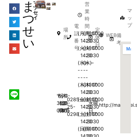
ま
マ
営
ツ
マ
業
セ
つ
イ
ッ
時
プ
電
間
せ
場
定
話
(月)11:00
～
(月)17:00
～
WEB
備
所
休
い
番
14:30
20:30
考
日
号
(火)11:00
～
(火)17:00
～
14:30
20:30
(水)-
～-
(水)-
～-
-
-
-
-
-
-
-
-
(木)11:00
～
(木)17:00
～
14:30
20:30
〒
栃
小
本
3-
0285-
(金)11:00
～
(金)17:00
～
323-
木
山
郷
3-
水曜
http://matsusei.s
25-
14:30
20:30
0026
県
市
町
15
日
0298
(土)11:00
～
(土)17:00
～
14:30
20:30
(日)11:00
～
(日)17:00
～
14:30
20:30